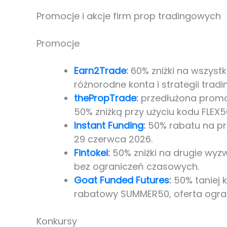
Promocje i akcje firm prop tradingowych
Promocje
Earn2Trade
:
60% zniżki na wszystk
różnorodne konta i strategii tra
thePropTrade
:
przedłużona promoc
50% zniżką przy użyciu kodu FLEX5
Instant Funding
:
50% rabatu na pro
29 czerwca 2026.
Fintokei
:
50% zniżki na drugie wyz
bez ograniczeń czasowych.
Goat Funded Futures
:
50% taniej 
rabatowy SUMMER50, oferta ogra
Konkursy