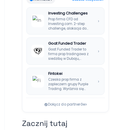
Investing Challenges
Prop firma CFD od
›
Investing.com. 2-step
challenge, alokacja do
$200k, split 80%,
platforma SIRIX.
Goat Funded Trader
Goat Funded Trader to
›
firma prop tradingowa z
siedzibą w Dubaju,
założona w 2022…
Fintokei
Czeska prop firma z
›
zapleczem grupy Purple
Trading. Wyróżnia się
systemem Instant
Payouts, wypłatami…
›
Dołącz do partnerów
Zacznij tutaj