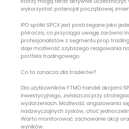
którzy mogą teraz aktywnie uczestniczyć
wykorzystać potencjał początkowej zmien
IPO spółki SPCX jest postrzegane jako je
półrocza, co przyciąga uwagę zarówno in
profesjonalistów z segmentu prop tradin
daje możliwość szybszego reagowania na
portfela tradingowego.
Co to oznacza dla traderów?
Dla użytkowników FTMO handel akcjami 
inwestycyjnego, zwłaszcza przy strategia
wydarzeniach. Możliwość angażowania się
nadzwyczajnych zysków, choć jednocześnie
Warto monitorować zachowanie akcji oraz
wyników.