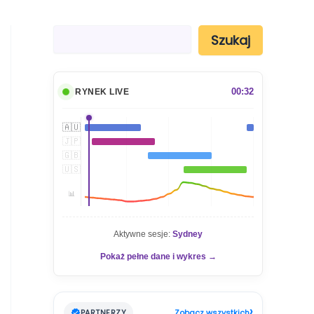
S
Szukaj
z
u
k
a
00:32
RYNEK LIVE
j
🇦🇺
🇯🇵
🇬🇧
🇺🇸
📊
Aktywne sesje:
Sydney
Pokaż pełne dane i wykres →
›
PARTNERZY
Zobacz wszystkich