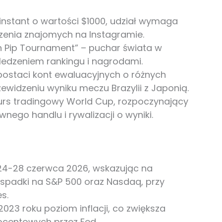
nstant o wartości $1000, udział wymaga
czenia znajomych na Instagramie.
 Pip Tournament” – puchar świata w
śledzeniem rankingu i nagrodami.
ostaci kont ewaluacyjnych o różnych
zewidzeniu wyniku meczu Brazylii z Japonią.
s tradingowy World Cup, rozpoczynający
nego handlu i rywalizacji o wyniki.
4-28 czerwca 2026, wskazując na
 spadki na S&P 500 oraz Nasdaq, przy
s.
023 roku poziom inflacji, co zwiększa
ocentowych przez Fed.