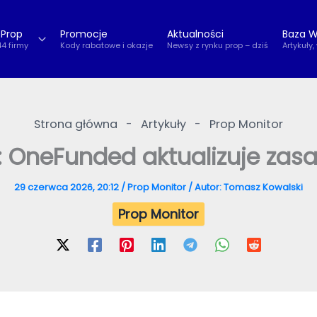
 Prop
Promocje
Aktualności
Baza W
44 firmy
Kody rabatowe i okazje
Newsy z rynku prop – dziś
Artykuły,
Strona główna
-
Artykuły
-
Prop Monitor
: OneFunded aktualizuje zas
29 czerwca 2026, 20:12
/
Prop Monitor
/ Autor:
Tomasz Kowalski
Prop Monitor