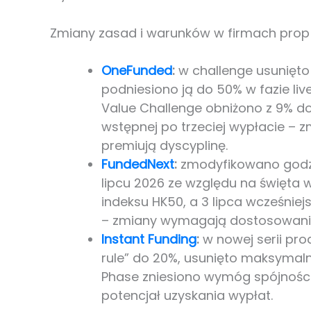
Zmiany zasad i warunków w firmach prop
OneFunded
:
w challenge usunięto
podniesiono ją do 50% w fazie live
Value Challenge obniżono z 9% d
wstępnej po trzeciej wypłacie – z
premiują dyscyplinę.
FundedNext
:
zmodyfikowano godzi
lipcu 2026 ze względu na święta w
indeksu HK50, a 3 lipca wcześniej
– zmiany wymagają dostosowania s
Instant Funding
:
w nowej serii pro
rule” do 20%, usunięto maksymaln
Phase zniesiono wymóg spójności 
potencjał uzyskania wypłat.