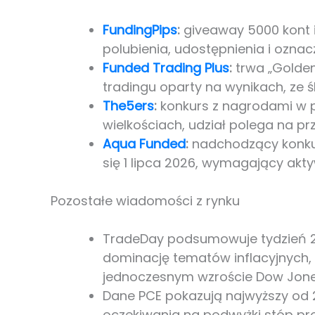
FundingPips
:
giveaway 5000 kont i
polubienia, udostępnienia i ozna
Funded Trading Plus
:
trwa „Golden
tradingu oparty na wynikach, ze 
The5ers
:
konkurs z nagrodami w p
wielkościach, udział polega na pr
Aqua Funded
:
nadchodzący konkur
się 1 lipca 2026, wymagający aktyw
Pozostałe wiadomości z rynku
TradeDay podsumowuje tydzień 2
dominację tematów inflacyjnych,
jednoczesnym wzroście Dow Jone
Dane PCE pokazują najwyższy od 2
oczekiwania na podwyżki stóp pr