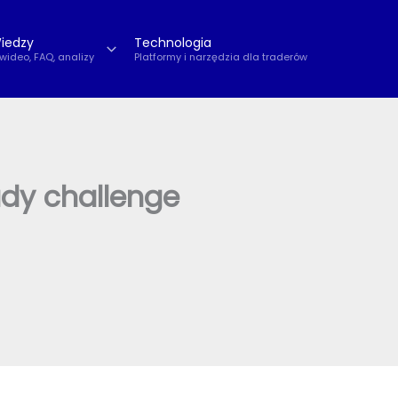
iedzy
Technologia
 wideo, FAQ, analizy
Platformy i narzędzia dla traderów
ady challenge