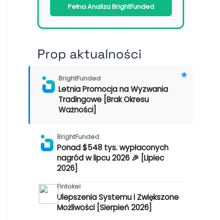
Pełna Analiza BrightFunded
Prop aktualności
BrightFunded
Letnia Promocja na Wyzwania
Tradingowe [Brak Okresu
Ważności]
BrightFunded
Ponad $548 tys. wypłaconych
nagród w lipcu 2026 🎉 [Lipiec
2026]
Fintokei
Ulepszenia Systemu i Zwiększone
Możliwości [Sierpień 2026]