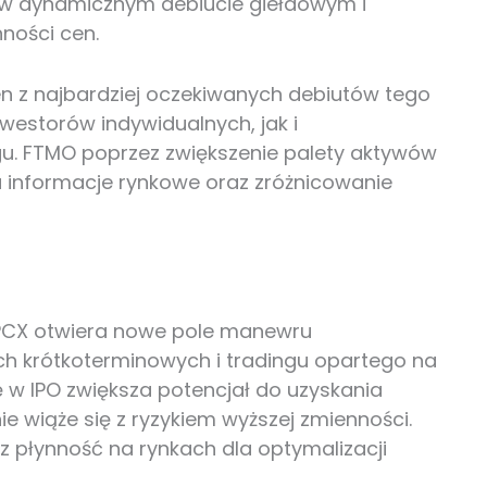
 w dynamicznym debiucie giełdowym i
ności cen.
den z najbardziej oczekiwanych debiutów tego
westorów indywidualnych, jak i
gu. FTMO poprzez zwiększenie palety aktywów
 informacje rynkowe oraz zróżnicowanie
SPCX otwiera nowe pole manewru
ch krótkoterminowych i tradingu opartego na
 w IPO zwiększa potencjał do uzyskania
 wiąże się z ryzykiem wyższej zmienności.
 płynność na rynkach dla optymalizacji