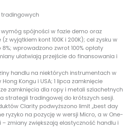
 tradingowych
 wymóg spójności w fazie demo oraz
 (z wyjątkiem kont 100K i 200K); cel zysku w
o 8%; wprowadzono zwrot 100% opłaty
miany ułatwiają przejście do finansowania i
ny handlu na niektórych instrumentach w
 Hong Kongu i USA; 1 lipca zamknięcie
sze zamknięcia dla ropy i metali szlachetnych
trategii tradingowej do krótszych sesji.
duktów Clarity podwyższono limit „best day
e ryzyko na pozycję w wersji Micro, a w One-
– zmiany zwiększają elastyczność handlu i