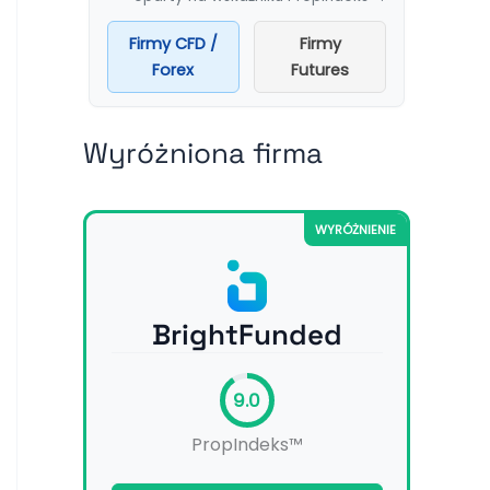
Firmy CFD /
Firmy
Forex
Futures
Wyróżniona firma
WYRÓŻNIENIE
BrightFunded
9.0
PropIndeks™