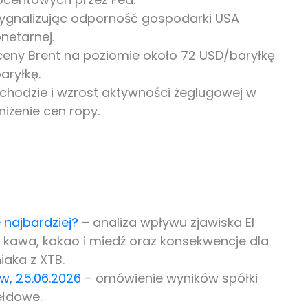
sygnalizując odporność gospodarki USA
netarnej.
eny Brent na poziomie około 72 USD/baryłkę
aryłkę.
chodzie i wzrost aktywności żeglugowej w
iżenie cen ropy.
e najbardziej?
– analiza wpływu zjawiska El
 kawa, kakao i miedź oraz konsekwencje dla
iaka z XTB.
ów, 25.06.2026
– omówienie wyników spółki
ełdowe.