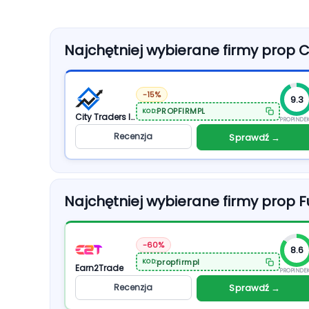
Najchętniej wybierane firmy prop 
-15%
9.3
PROPFIRMPL
KOD:
City Traders Imperium
PROPINDE
Recenzja
Sprawdź →
Najchętniej wybierane firmy prop F
-60%
8.6
propfirmpl
KOD:
Earn2Trade
PROPINDE
Recenzja
Sprawdź →