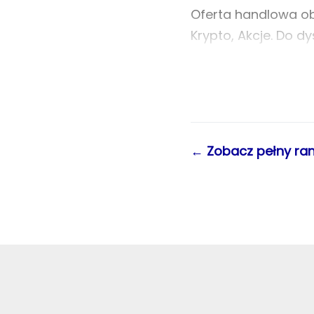
Oferta handlowa obe
Krypto, Akcje. Do d
MT5. Maksymalna alo
Pierwsza wypłata na
Pay, skąd można je 
(utrzymanie wolume
← Zobacz pełny ran
kontach Finotive Pro