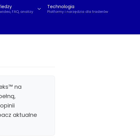
iedzy
Technologia
 wideo, FAQ, analizy
Platformy i narzędzia dla traderów
deks™ na
pełną,
pinii
bacz aktualne