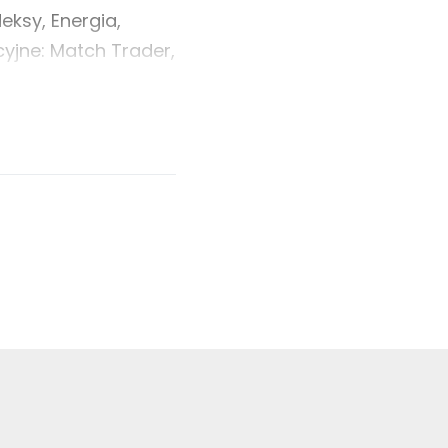
eksy, Energia,
cyjne: Match Trader,
 1 400 000 USD.
rzez system Finotive
sady spójności
zują tylko na