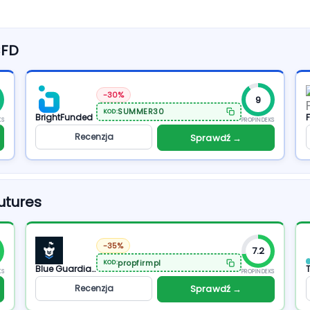
CFD
-30%
9
SUMMER30
KOD:
BrightFunded
F
KS
PROPINDEKS
Recenzja
Sprawdź →
utures
-35%
7.2
propfirmpl
KOD:
Blue Guardian Futures
KS
PROPINDEKS
Recenzja
Sprawdź →