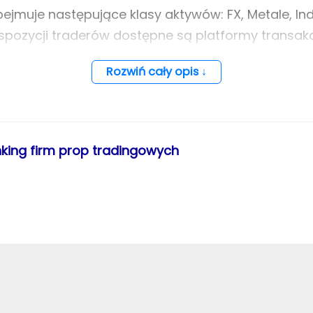
jmuje następujące klasy aktywów: FX, Metale, Ind
yspozycji traderów dostępne są platformy transak
kacja kapitału, jaką może uzyskać trader, wynosi
Rozwiń cały opis ↓
 żądanie, kolejne co tydzień. Wszystkie wypłaty p
przelać na konto bankowe, krypto lub Revolut. Za
nu ±25% średniej i kwartalny cel 5% zysku) obowią
king firm prop tradingowych
.