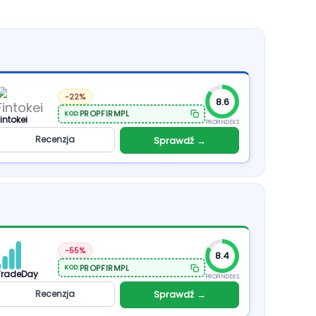
-22%
8.6
PROPFIRMPL
KOD:
intokei
PROPINDEKS
Recenzja
Sprawdź →
-55%
8.4
PROPFIRMPL
KOD:
TradeDay
PROPINDEKS
Recenzja
Sprawdź →