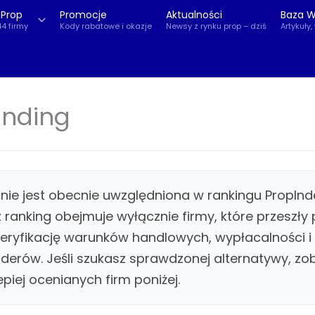
 Prop
Promocje
Aktualności
Baza W
44 firmy
Kody rabatowe i okazje
Newsy z rynku prop – dziś
Artykuły,
unding
g nie jest obecnie uwzględniona w rankingu PropIn
z ranking obejmuje wyłącznie firmy, które przeszły 
ryfikację warunków handlowych, wypłacalności i o
aderów. Jeśli szukasz sprawdzonej alternatywy, zo
epiej ocenianych firm poniżej.