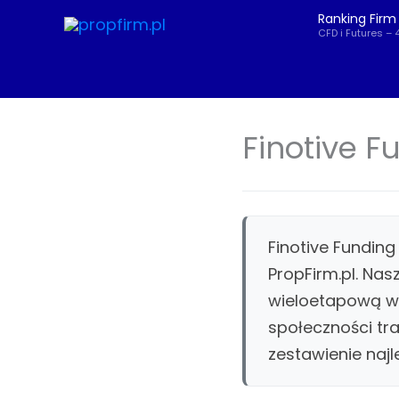
Przejdź
Ranking Firm
do
CFD i Futures – 
treści
Finotive F
Finotive Fundin
PropFirm.pl. Nas
wieloetapową we
społeczności tr
zestawienie najl