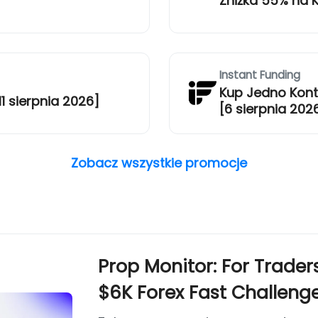
Zniżka 55% na K
Instant Funding
Kup Jedno Konto
1 sierpnia 2026]
[6 sierpnia 202
Zobacz wszystkie promocje
Prop Monitor: For Trade
$6K Forex Fast Challeng