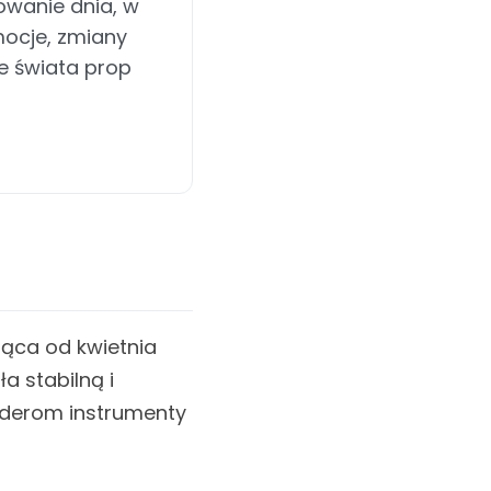
wanie dnia, w
ocje, zmiany
ze świata prop
→
jąca od kwietnia
a stabilną i
aderom instrumenty