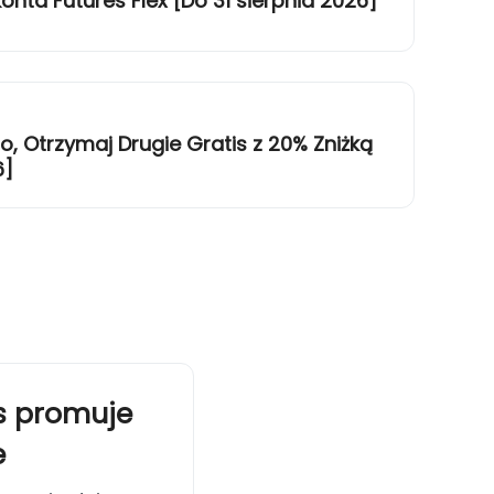
onta Futures Flex [Do 31 sierpnia 2026]
, Otrzymaj Drugie Gratis z 20% Zniżką
6]
rs promuje
e