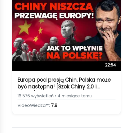
22:54
Europa pod presją Chin. Polska może
być następna! [Szok Chiny 2.0 i
Polska]
16 576 wyświetleń • 4 miesiące temu
VideoWiedza™:
7.9